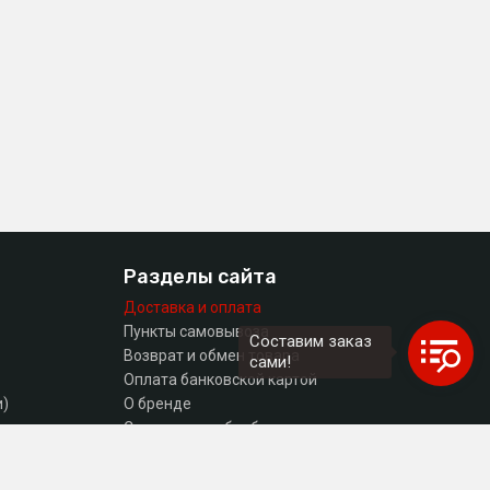
Разделы сайта
Доставка и оплата
Пункты самовывоза
Составим заказ
Возврат и обмен товара
сами!
Оплата банковской картой
и)
О бренде
тующие
Согласие на обработку персональных данных
Политика конфиденциальности
Контакты