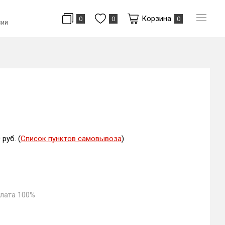
Корзина
0
0
0
сии
руб. (
Список пунктов самовывоза
)
плата 100%