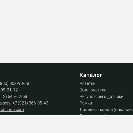
Каталог
(800) 302-90-08
Розетки
409-21-72
Выключатели
812) 645-02-58
Регуляторы и датчики
аказу:
+7 (921) 366-05-43
Рамки
and-shop.com
Лицевые панели (накладк
Лючки, коробки, комплек
 продаж: пн-пт 10:00 - 18:00
Автоматы, дифы, УЗО
Шкафы и щиты