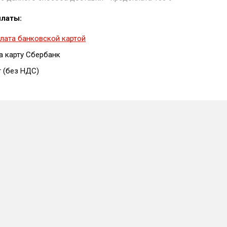
латы:
лата банковской картой
а карту Сбербанк
т (без НДС)