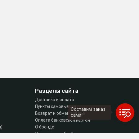
Разделы сайта
Доставка и оплата
Пункты самовывоза
Составим заказ
Возврат и обмен товара
сами!
Оплата банковской картой
и)
О бренде
тующие
Согласие на обработку персональных данных