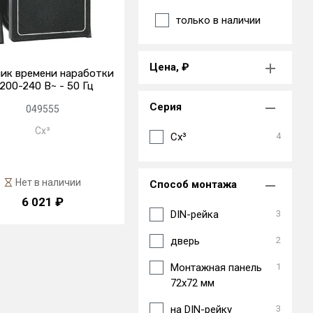
только в наличии
Цена, ₽
ик времени наработки
 200-240 В~ - 50 Гц
Серия
049555
Cx³
Cx³
4
Нет в наличии
Способ монтажа
6 021 ₽
DIN-рейка
3
дверь
2
Монтажная панель
1
72х72 мм
на DIN-рейку
3