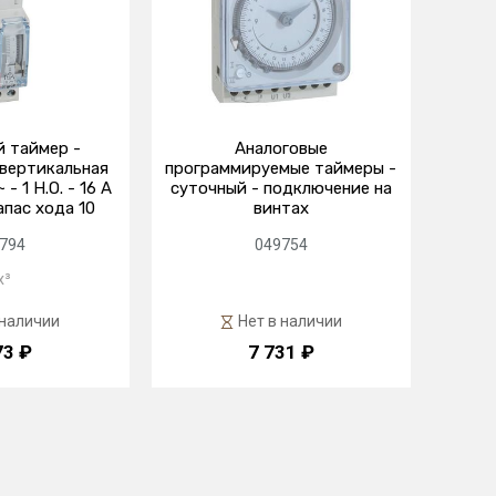
 таймер -
Аналоговые
 вертикальная
программируемые таймеры -
- 1 Н.О. - 16 А
суточный - подключение на
апас хода 10
винтах
794
049754
x³
 наличии
Нет в наличии
73 ₽
7 731 ₽