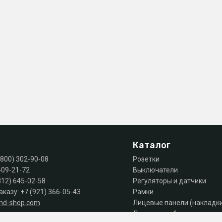
Каталог
(800) 302-90-08
Розетки
409-21-72
Выключатели
812) 645-02-58
Регуляторы и датчики
аказу:
+7 (921) 366-05-43
Рамки
and-shop.com
Лицевые панели (накладк
Лючки, коробки, комплек
 продаж: пн-пт 10:00 - 18:00