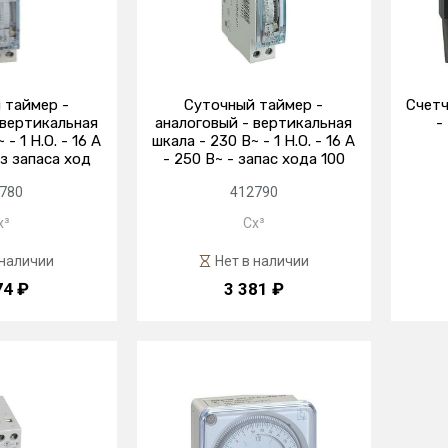
 таймер -
Суточный таймер -
Счетч
 вертикальная
аналоговый - вертикальная
-
- 1 Н.О. - 16 А
шкала - 230 В~ - 1 Н.О. - 16 А
ез запаса ход
- 250 В~ - запас хода 100
780
412790
x³
Cx³
 наличии
Нет в наличии
74 ₽
3 381 ₽