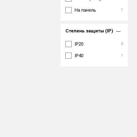
На панель
1
Степень защиты (IP)
IP20
4
IP40
1