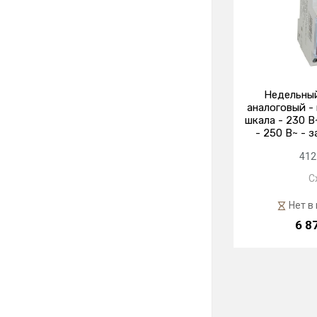
Недельный
аналоговый -
шкала - 230 В~ 
- 250 В~ - з
412
C
Нет в
6 8