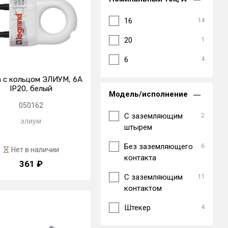
16
14
20
1
6
4
 с кольцом ЭЛИУМ, 6А
IP20, белый
Модель/исполнение
050162
C заземляющим
2
элиум
штырем
Без заземляющего
6
Нет в наличии
контакта
361 ₽
С заземляющим
11
контактом
Штекер
4