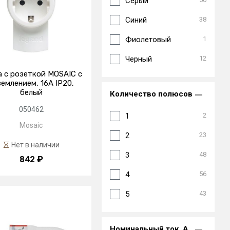
Серый
Синий
38
Фиолетовый
1
Черный
12
а с розеткой MOSAIC с
землением, 16А IP20,
белый
Количество полюсов
050462
1
2
Mosaic
2
23
Нет в наличии
3
48
842 ₽
4
56
5
43
Номинальный ток, А