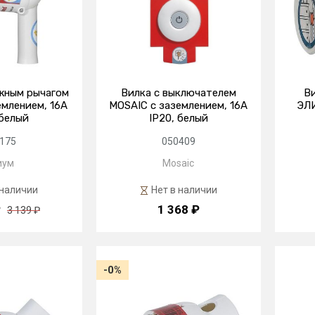
жным рычагом
Вилка с выключателем
Ви
млением, 16А
MOSAIC с заземлением, 16А
ЭЛИ
 белый
IP20, белый
175
050409
иум
Mosaic
 наличии
Нет в наличии
₽
1 368 ₽
3 139 ₽
-0%