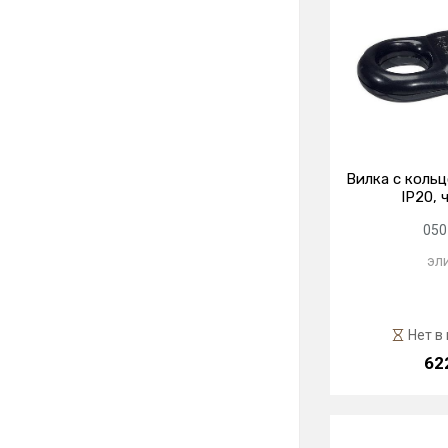
Вилка с коль
IP20, 
050
эл
Нет в
62