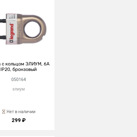
 с кольцом ЭЛИУМ, 6А
IP20, бронзовый
050164
элиум
Нет в наличии
299 ₽