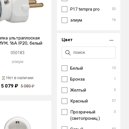
P17 tempra pro
53
элиум
16
лка ультраплоская
Цвет
УМ, 16А IP20, белый
050183
элиум
Белый
10
Нет в наличии
Бронза
1
5 079 ₽
5 080 ₽
Желтый
5
Красный
57
Прозрачный
3
(светопрониц.)
50