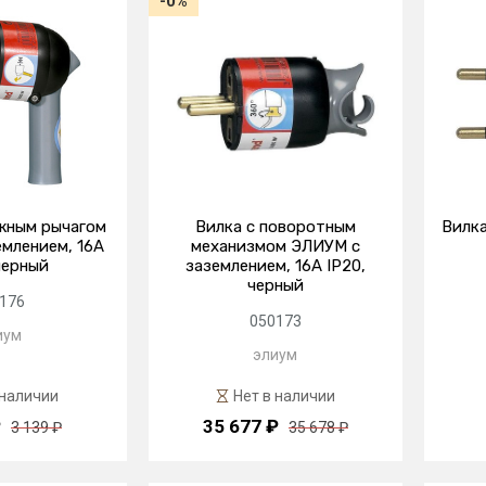
-0%
жным рычагом
Вилка с поворотным
Вилка
млением, 16А
механизмом ЭЛИУМ с
черный
заземлением, 16А IP20,
черный
176
050173
иум
элиум
 наличии
Нет в наличии
₽
35 677 ₽
3 139 ₽
35 678 ₽