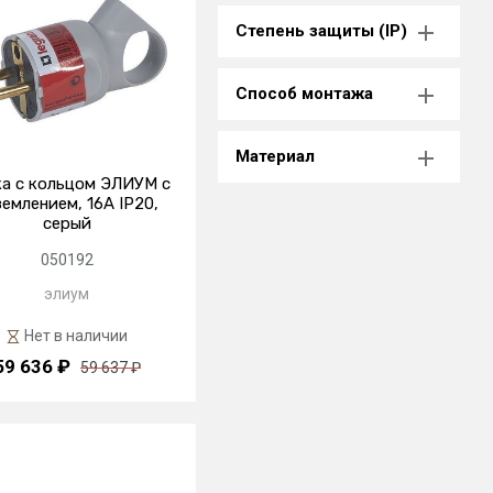
Степень защиты (IP)
Способ монтажа
Материал
а с кольцом ЭЛИУМ с
землением, 16А IP20,
серый
050192
элиум
Нет в наличии
59 636 ₽
59 637 ₽