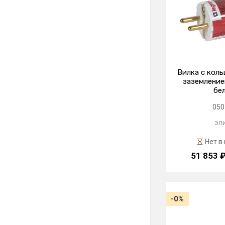
Вилка с кол
заземлением
бе
050
эл
Нет в
51 853 
-0%