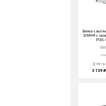
Вилка с вытя
ЭЛИУМ с зазе
IP20,
050
эл
Нет в
3 139 