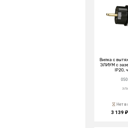
Вилка с вытя
ЭЛИУМ с зазе
IP20, 
050
эл
Нет в
3 139 