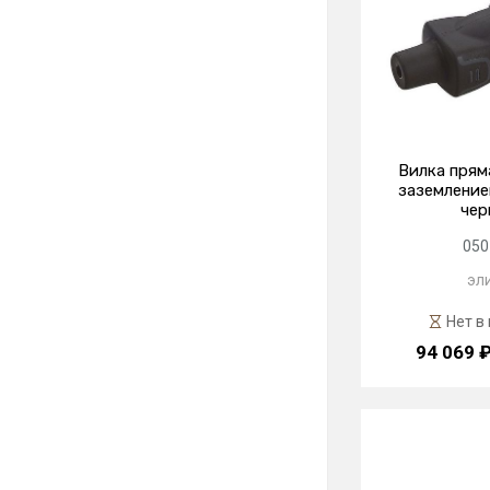
Вилка прям
заземлением
чер
050
эл
Нет в
94 069 