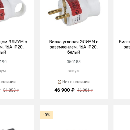
ьцом ЭЛИУМ с
Вилка угловая ЭЛИУМ с
Вилк
, 16А IP20,
заземлением, 16А IP20,
за
лый
белый
190
050188
иум
элиум
 наличии
Нет в наличии
₽
46 900 ₽
51 853 ₽
46 901 ₽
-0%