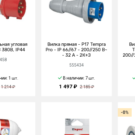
ьная угловая
Вилка прямая - P17 Tempra
Ви
 380В, IP44
Pro - IP 66//67 - 200//250 В~
T
- 32 A - 2К+З
200//
458
555434
чии: 1
В наличии: 7
шт.
шт.
1 497 ₽
1 214 ₽
2 185 ₽
-0%