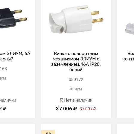
цом ЭЛИУМ, 6А
Вилка с поворотным
Вил
черный
механизмом ЭЛИУМ с
конта
заземлением, 16А IP20,
163
белый
иум
050172
элиум
 наличии
Нет в наличии
2 ₽
37 006 ₽
37 007 ₽