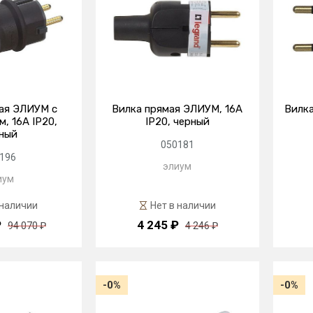
ая ЭЛИУМ с
Вилка прямая ЭЛИУМ, 16А
Вилка
, 16А IP20,
IP20, черный
ный
050181
196
элиум
иум
 наличии
Нет в наличии
₽
4 245 ₽
94 070 ₽
4 246 ₽
-0%
-0%