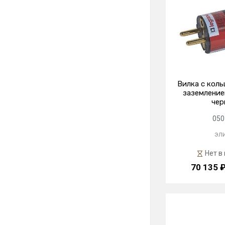
Вилка с кол
заземлением
чер
050
эл
Нет в
70 135 