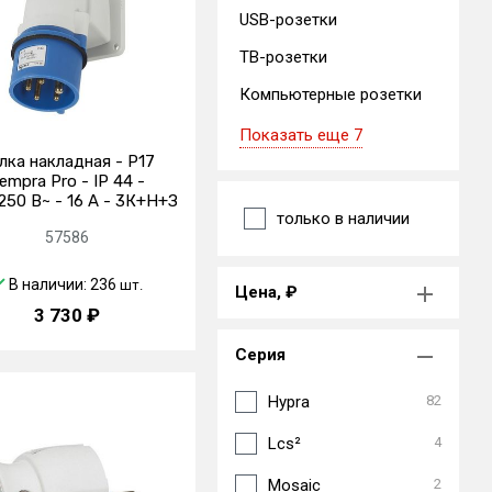
USB-розетки
ТВ-розетки
Компьютерные розетки
Показать еще 7
лка накладная - P17
empra Pro - IP 44 -
250 В~ - 16 A - 3К+Н+З
только в наличии
57586
В наличии: 236
шт.
Цена, ₽
3 730 ₽
Серия
Hypra
82
Lcs²
4
Mosaic
2